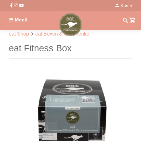
Konto
☰ Menü
eat Shop
eat Boxen & Geschenke
eat Fitness Box