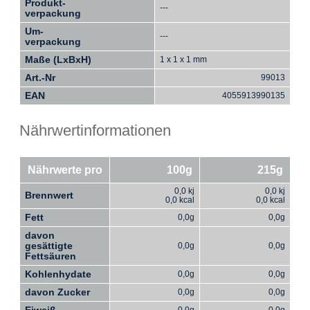
Produkt-
---
verpackung
Um-
---
verpackung
Maße (LxBxH)
1 x 1 x 1 mm
Art.-Nr
99013
EAN
4055913990135
Nährwertinformationen
Nährwerte pro
100g
215g
0,0 kj
0,0 kj
Brennwert
0,0 kcal
0,0 kcal
Fett
0,0g
0,0g
davon
gesättigte
0,0g
0,0g
Fettsäuren
Kohlenhydate
0,0g
0,0g
davon Zucker
0,0g
0,0g
Eiweiß
0,0g
0,0g