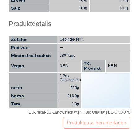
Salz
0,0g
0,0g
Produktdetails
Zutaten
Gebinde-Teil*.
Frei von
---
Mindesthaltbarkeit
180 Tage
TK-
Vegan
NEIN
NEIN
Produkt
1 Box
Geschenkboxen
netto
215g
brutto
216.0g
Tara
1.0g
EU-/Nicht-EU-Landwirtschaft | * = Bio Qualität | DE-ÖKO-070
Produktpass herunterladen