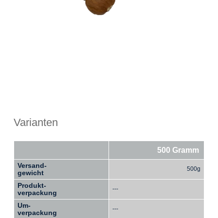
Varianten
500 Gramm
Versand-
500g
gewicht
Produkt-
---
verpackung
Um-
---
verpackung