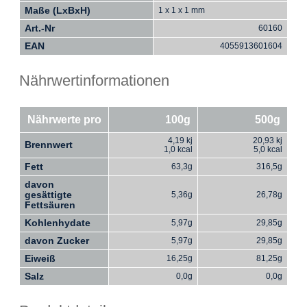
Maße (LxBxH)
1 x 1 x 1 mm
Art.-Nr
60160
EAN
4055913601604
Nährwertinformationen
Nährwerte pro
100g
500g
4,19 kj
20,93 kj
Brennwert
1,0 kcal
5,0 kcal
Fett
63,3g
316,5g
davon
gesättigte
5,36g
26,78g
Fettsäuren
Kohlenhydate
5,97g
29,85g
davon Zucker
5,97g
29,85g
Eiweiß
16,25g
81,25g
Salz
0,0g
0,0g