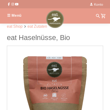
Konto
☰ Menü
eat Shop
eat Zutaten
eat Haselnüsse, Bio