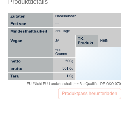
Produktdetails
Zutaten
Haselnüsse*
.
Frei von
---
Mindesthaltbarkeit
360 Tage
TK-
Vegan
JA
NEIN
Produkt
500
Gramm
netto
500g
brutto
501.0g
Tara
1.0g
EU-/Nicht-EU-Landwirtschaft | * = Bio Qualität | DE-ÖKO-070
Produktpass herunterladen