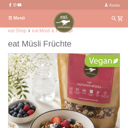
Konto
☰ Menü
eat Shop
eat Müsli & Porridge
eat Müsli Früchte