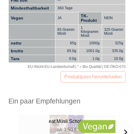
Frei von
---
Mindesthaltbarkeit
360 Tage
TK-
Vegan
JA
NEIN
Produkt
1
65 Gramm
325 Gramm
Kilogramm
Müsli
Müsli
Müsli
netto
65g
1000g
325g
brutto
65.0g
1001.0g
335.0g
Tara
0.0g
1.0g
10.0g
EU-/Nicht-EU-Landwirtschaft | * = Bio Qualität | DE-ÖKO-070
Produktpass herunterladen
Ein paar Empfehlungen
eat
Müsli Schoko
ab 3,50 €