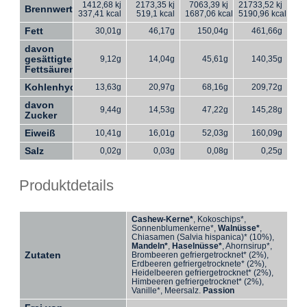
1412,68 kj
2173,35 kj
7063,39 kj
21733,52 kj
Brennwert
337,41 kcal
519,1 kcal
1687,06 kcal
5190,96 kcal
Fett
30,01g
46,17g
150,04g
461,66g
davon
gesättigte
9,12g
14,04g
45,61g
140,35g
Fettsäuren
Kohlenhydate
13,63g
20,97g
68,16g
209,72g
davon
9,44g
14,53g
47,22g
145,28g
Zucker
Eiweiß
10,41g
16,01g
52,03g
160,09g
Salz
0,02g
0,03g
0,08g
0,25g
Produktdetails
Cashew-Kerne*
, Kokoschips*,
Sonnenblumenkerne*,
Walnüsse*
,
Chiasamen (Salvia hispanica)* (10%),
Mandeln*
,
Haselnüsse*
, Ahornsirup*,
Zutaten
Brombeeren gefriergetrocknet* (2%),
Erdbeeren gefriergetrocknete* (2%),
Heidelbeeren gefriergetrocknet* (2%),
Himbeeren gefriergetrocknet* (2%),
Vanille*, Meersalz.
Passion