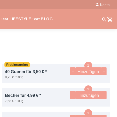
Konto
eat LIFESTYLE
eat BLOG
Probierportion
−
+
40 Gramm für 3,50 € *
Hinzufügen
8,75 € / 100g
−
+
Becher für 4,99 € *
Hinzufügen
7,68 € / 100g