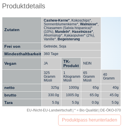
Produktdetails
Cashew-Kerne*
, Kokoschips*,
Sonnenblumenkerne*,
Walnüsse*
,
Chiasamen (Salvia hispanica)*
Zutaten
(10%),
Mandeln*
,
Haselnüsse*
,
Ahornsirup*, Kakaopulver* (2%),
Vanille*.
Begeisterung
Frei von
Getreide, Soja
Mindesthaltbarkeit
360 Tage
TK-
Vegan
JA
NEIN
Produkt
325
1
65
40
Gramm
Kilogramm
Gramm
Gramm
Müsli
Müsli
Müsli
netto
325g
1000g
65g
40g
brutto
330.0g
1005.0g
65.0g
45.0g
Tara
5.0g
5.0g
0.0g
5.0g
EU-/Nicht-EU-Landwirtschaft | * = Bio Qualität | DE-ÖKO-070
Produktpass herunterladen