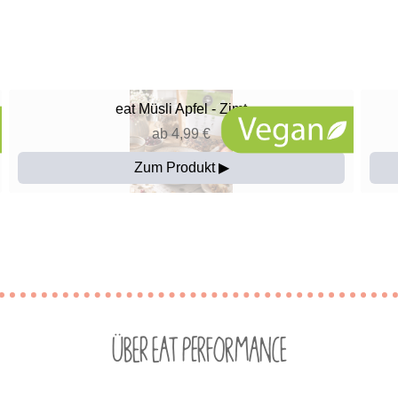
eat
Müsli Apfel - Zimt
ab 4,99 €
Zum Produkt ▶
Über eat Performance