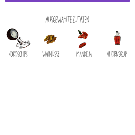
Ausgewählte Zutaten
Kokoschips
Walnüsse
Mandeln
Ahornsirup