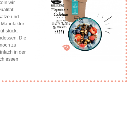
eln wir
alität.
sätze und
r Manufaktur.
rühstück,
endessen. Die
 noch zu
nfach in der
ich essen