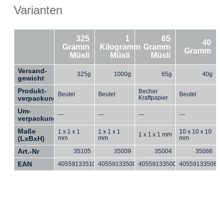
Varianten
325
1
65
40
Gramm
Kilogramm
Gramm
Gramm
Müsli
Müsli
Müsli
Versand-
325g
1000g
65g
40g
gewicht
Produkt-
Becher
Beutel
Beutel
Beutel
verpackung
Kraftpapier
Um-
---
---
---
---
verpackung
Maße
1 x 1 x 1
1 x 1 x 1
10 x 10 x 10
1 x 1 x 1 mm
(LxBxH)
mm
mm
mm
Art.-Nr
35105
35009
35004
35066
EAN
4055913351059
4055913350090
4055913350045
40559133506