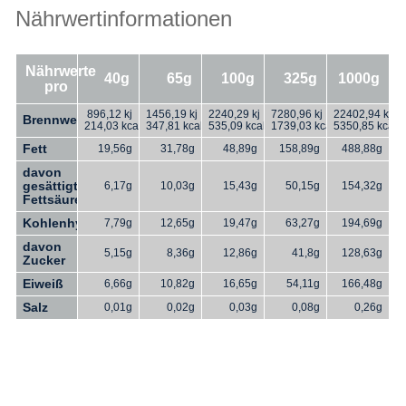
Nährwertinformationen
Nährwerte
40g
65g
100g
325g
1000g
pro
896,12 kj
1456,19 kj
2240,29 kj
7280,96 kj
22402,94 kj
Brennwert
214,03 kcal
347,81 kcal
535,09 kcal
1739,03 kcal
5350,85 kcal
Fett
19,56g
31,78g
48,89g
158,89g
488,88g
davon
gesättigte
6,17g
10,03g
15,43g
50,15g
154,32g
Fettsäuren
Kohlenhydate
7,79g
12,65g
19,47g
63,27g
194,69g
davon
5,15g
8,36g
12,86g
41,8g
128,63g
Zucker
Eiweiß
6,66g
10,82g
16,65g
54,11g
166,48g
63
Salz
0,01g
0,02g
0,03g
0,08g
0,26g