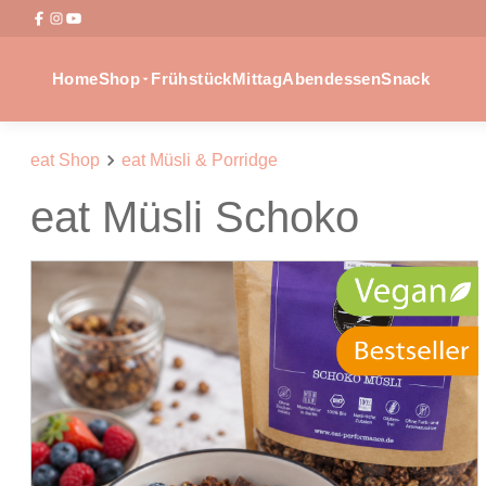
Home
Shop
Frühstück
Mittag
Abendessen
Snack
eat Shop
eat Müsli & Porridge
eat Müsli Schoko