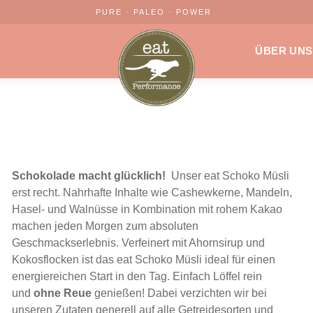
PURE · PALEO · POWER
ÜBER UNS
Schokolade macht glücklich!
Unser eat Schoko Müsli
erst recht. Nahrhafte Inhalte wie Cashewkerne, Mandeln,
Hasel- und Walnüsse in Kombination mit rohem Kakao
machen jeden Morgen zum absoluten
Geschmackserlebnis. Verfeinert mit Ahornsirup und
Kokosflocken ist das eat Schoko Müsli ideal für einen
energiereichen Start in den Tag. Einfach Löffel rein
und
ohne
Reue
genießen! Dabei verzichten wir bei
unseren Zutaten generell auf alle Getreidesorten und