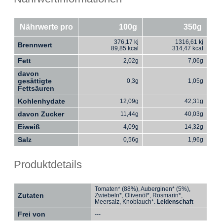
Nährwerte pro
100g
350g
376,17 kj
1316,61 kj
Brennwert
89,85 kcal
314,47 kcal
Fett
2,02g
7,06g
davon
gesättigte
0,3g
1,05g
Fettsäuren
Kohlenhydate
12,09g
42,31g
davon Zucker
11,44g
40,03g
Eiweiß
4,09g
14,32g
Salz
0,56g
1,96g
Produktdetails
Tomaten* (88%), Auberginen* (5%),
Zutaten
Zwiebeln*, Olivenöl*, Rosmarin*,
Meersalz, Knoblauch*.
Leidenschaft
Frei von
---