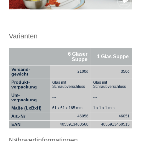
Varianten
6 Gläser
1 Glas Suppe
Suppe
Versand-
2100g
350g
gewicht
Produkt-
Glas mit
Glas mit
verpackung
Schraubverschluss
Schraubverschluss
Um-
---
---
verpackung
Maße (LxBxH)
61 x 61 x 165 mm
1 x 1 x 1 mm
Art.-Nr
46056
46051
EAN
4055913460560
4055913460515
Nährwertinformationen