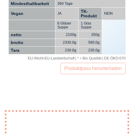
Mindesthaltbarkeit
360 Tage
TK-
Vegan
JA
NEIN
Produkt
6 Gläser
1 Glas
Suppe
Suppe
netto
2100g
350g
brutto
2330.0g
580.0g
Tara
230.0g
230.0g
EU-/Nicht-EU-Landwirtschaft | * = Bio Qualität | DE-ÖKO-070
Produktpass herunterladen