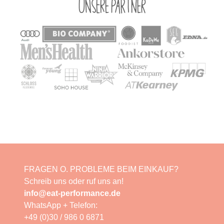
Unsere Partner
FRAGEN O. PROBLEME BEIM EINKAUF?
Schreib uns oder ruf uns an!
info@eat-performance.de
WhatsApp + Telefon:
+49 (0)30 / 986 0 6871