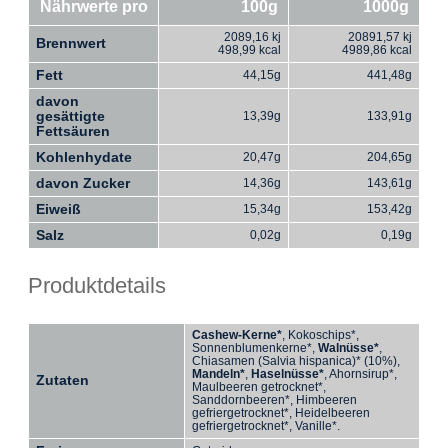
Nährwerte pro
100g
1000g
2089,16 kj
20891,57 kj
Brennwert
498,99 kcal
4989,86 kcal
Fett
44,15g
441,48g
davon
gesättigte
13,39g
133,91g
Fettsäuren
Kohlenhydate
20,47g
204,65g
davon Zucker
14,36g
143,61g
Eiweiß
15,34g
153,42g
Salz
0,02g
0,19g
Produktdetails
Cashew-Kerne*
, Kokoschips*,
Sonnenblumenkerne*,
Walnüsse*
,
Chiasamen (Salvia hispanica)* (10%),
Mandeln*
,
Haselnüsse*
, Ahornsirup*,
Zutaten
Maulbeeren getrocknet*,
Sanddornbeeren*, Himbeeren
gefriergetrocknet*, Heidelbeeren
gefriergetrocknet*, Vanille*.