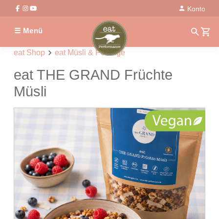
Konto
☰ Menü
eat Shop
eat Müsli & Porridge
eat THE GRAND Früchte
Müsli