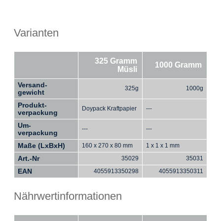
Varianten
325 Gramm
1000 Gramm
Müsli
Versand-
325g
1000g
gewicht
Produkt-
Doypack Kraftpapier
---
verpackung
Um-
---
---
verpackung
Maße (LxBxH)
160 x 270 x 80 mm
1 x 1 x 1 mm
Art.-Nr
35029
35031
EAN
4055913350298
4055913350311
Nährwertinformationen