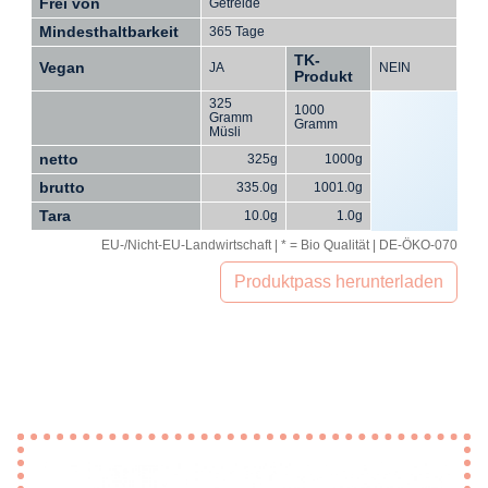
Frei von
Getreide
Mindesthaltbarkeit
365 Tage
TK-
Vegan
JA
NEIN
Produkt
325
1000
Gramm
Gramm
Müsli
netto
325g
1000g
brutto
335.0g
1001.0g
Tara
10.0g
1.0g
EU-/Nicht-EU-Landwirtschaft | * = Bio Qualität | DE-ÖKO-070
Produktpass herunterladen