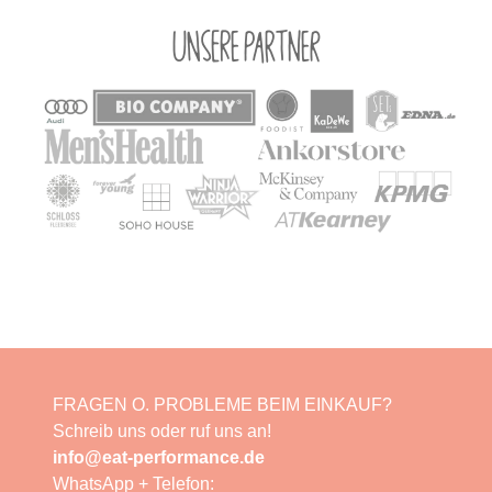
Unsere Partner
FRAGEN O. PROBLEME BEIM EINKAUF?
Schreib uns oder ruf uns an!
info@eat-performance.de
WhatsApp + Telefon: