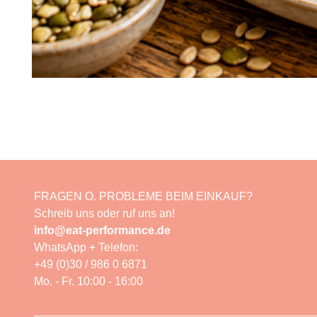
FRAGEN O. PROBLEME BEIM EINKAUF?
Schreib uns oder ruf uns an!
info@eat-performance.de
WhatsApp + Telefon:
+49 (0)30 / 986 0 6871
Mo. - Fr. 10:00 - 16:00