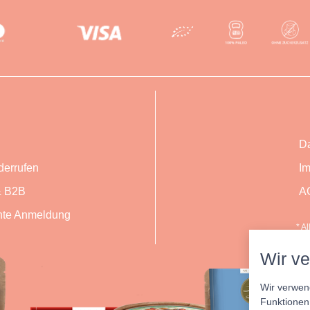
Da
derrufen
I
 B2B
A
te Anmeldung
* A
Wir v
Wir verwen
Funktionen 