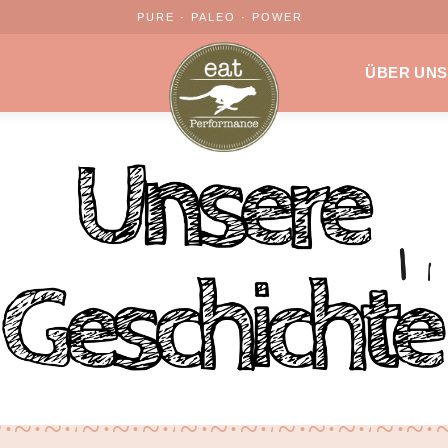
PURE · PALEO · POWER
ÜBER UNS