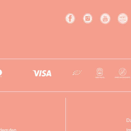
Da
derrufen
I