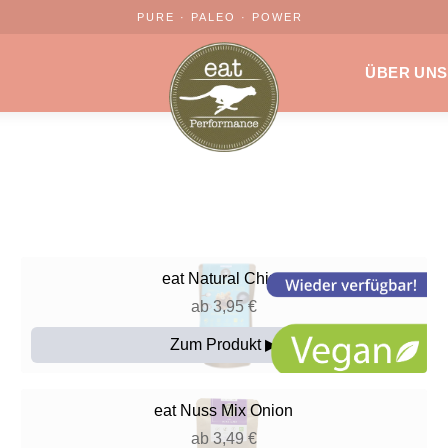
PURE · PALEO · POWER
ÜBER UNS
eat
Natural Chips
ab 3,95 €
Zum Produkt ▶
eat
Nuss Mix Onion
ab 3,49 €