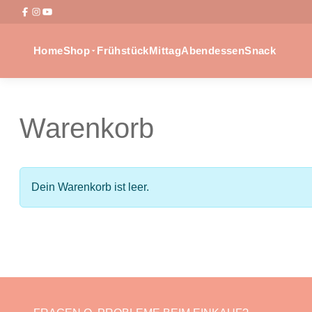
Home
Shop
Frühstück
Mittag
Abendessen
Snack
Warenkorb
Dein Warenkorb ist leer.