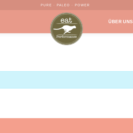
PURE · PALEO · POWER
ÜBER UNS