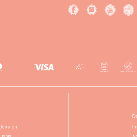
Da
derrufen
I