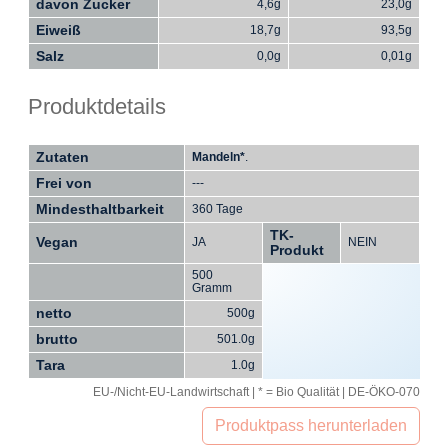
davon Zucker
4,6g
23,0g
Eiweiß
18,7g
93,5g
Salz
0,0g
0,01g
Produktdetails
Zutaten
Mandeln*
.
Frei von
---
Mindesthaltbarkeit
360 Tage
TK-
Vegan
JA
NEIN
Produkt
500
Gramm
netto
500g
brutto
501.0g
Tara
1.0g
EU-/Nicht-EU-Landwirtschaft | * = Bio Qualität | DE-ÖKO-070
Produktpass herunterladen