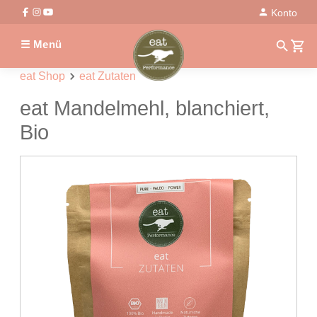
Konto
☰ Menü
eat Shop
eat Zutaten
eat Mandelmehl, blanchiert,
Bio