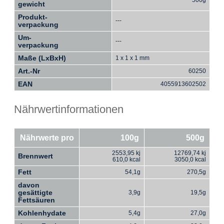
gewicht
Produkt-
---
verpackung
Um-
---
verpackung
Maße (LxBxH)
1 x 1 x 1 mm
Art.-Nr
60250
EAN
4055913602502
Nährwertinformationen
Nährwerte pro
100g
500g
2553,95 kj
12769,74 kj
Brennwert
610,0 kcal
3050,0 kcal
Fett
54,1g
270,5g
davon
gesättigte
3,9g
19,5g
Fettsäuren
Kohlenhydate
5,4g
27,0g