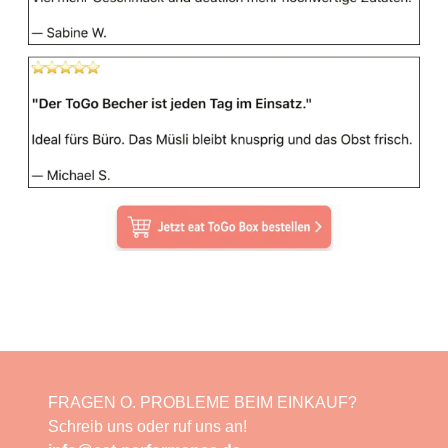
FRAGEN O. PROBLEME BEIM EINKAUF?
Schreib uns oder ruf uns an!