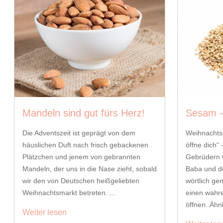
Mandeln sind gut fürs Herz!
Sesam –
Die Adventszeit ist geprägt von dem
Weihnachtsz
häuslichen Duft nach frisch gebackenen
öffne dich“ 
Plätzchen und jenem von gebrannten
Gebrüdern G
Mandeln, der uns in die Nase zieht, sobald
Baba und d
wir den von Deutschen heißgeliebten
wörtlich g
Weihnachtsmarkt betreten. ...
einen wahr
öffnen. Ähnl
Weiter lesen