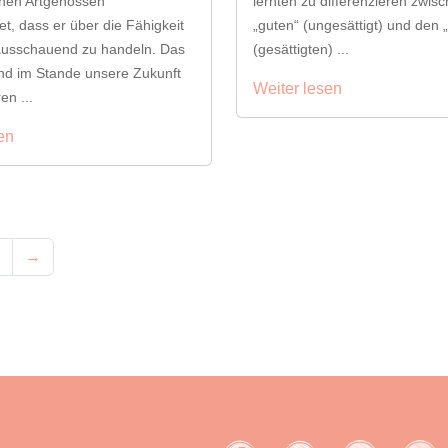
inen Artgenossen
lernten zu differenzieren zwis
et, dass er über die Fähigkeit
„guten“ (ungesättigt) und den 
rausschauend zu handeln. Das
(gesättigten) ...
sind im Stande unsere Zukunft
Weiter lesen
en ...
en
→