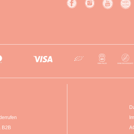
Da
derrufen
I
 B2B
A