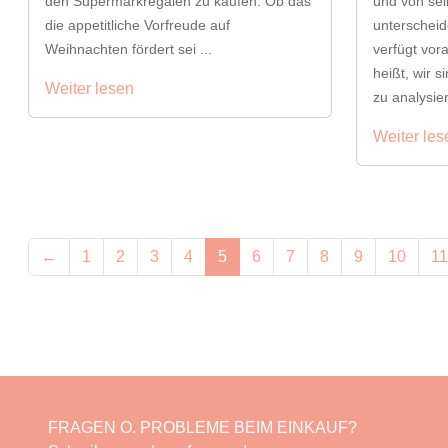
den Supermarkregalen zu kaufen. Ob das
und von se
die appetitliche Vorfreude auf
unterscheid
Weihnachten fördert sei ...
verfügt vo
heißt, wir 
Weiter lesen
zu analysier
Weiter les
←
1
2
3
4
5
6
7
8
9
10
11
FRAGEN O. PROBLEME BEIM EINKAUF?