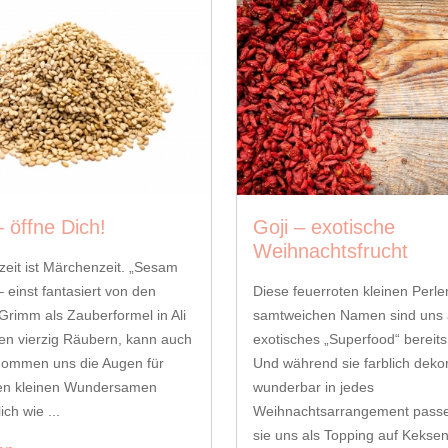
 öffne Dich!
Goji – exotische
Weihnachtsfrucht
eit ist Märchenzeit. „Sesam
– einst fantasiert von den
Diese feuerroten kleinen Perl
rimm als Zauberformel in Ali
samtweichen Namen sind uns 
en vierzig Räubern, kann auch
exotisches „Superfood“ bereits
enommen uns die Augen für
Und während sie farblich deko
en kleinen Wundersamen
wunderbar in jedes
ich wie ...
Weihnachtsarrangement pass
sie uns als Topping auf Keksen,