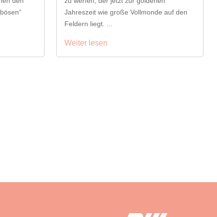
chen den
zu werfen, der jetzt zur goldenen
„bösen“
Jahreszeit wie große Vollmonde auf den
Feldern liegt. ...
Weiter lesen