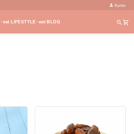
Konto
eat LIFESTYLE
eat BLOG