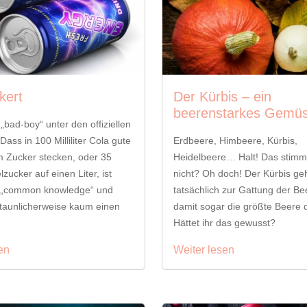
kert
Der Kürbis – ein
beerenstarkes Gemü
 „bad-boy“ unter den offiziellen
 Dass in 100 Milliliter Cola gute
Erdbeere, Himbeere, Kürbis,
 Zucker stecken, oder 35
Heidelbeere… Halt! Das stimm
zucker auf einen Liter, ist
nicht? Oh doch! Der Kürbis ge
le „common knowledge“ und
tatsächlich zur Gattung der Be
staunlicherweise kaum einen
damit sogar die größte Beere d
Hättet ihr das gewusst?
en
Weiter lesen