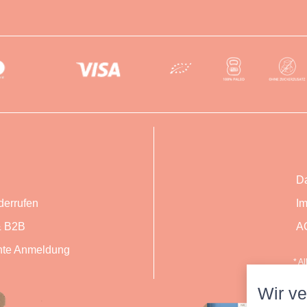
Da
derrufen
I
 B2B
A
te Anmeldung
* A
Wir v