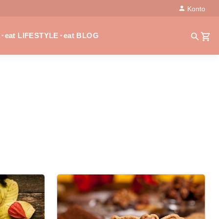
Konto
eat LIFESTYLE
eat BLOG